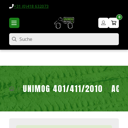
+31 (0)418 632073
0
Suche
UNIMOG 401/411/2010
ACH