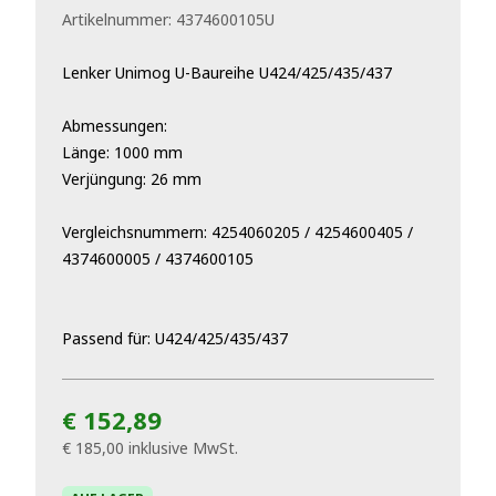
Artikelnummer:
4374600105U
Lenker Unimog U-Baureihe
U42
4
/4
25
/43
5
/437
Abmessungen:
Länge: 1000 mm
Verjüngung: 26 mm
Vergleichsnummern: 4254060205 / 4254600405 /
4374600005 / 4374600105
Passend für: U424/425/435/437
€ 152,89
€ 185,00
inklusive MwSt.