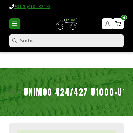
+31 (0)418 632073
0
Suche
UNIMOG 424/427 U1000-U16