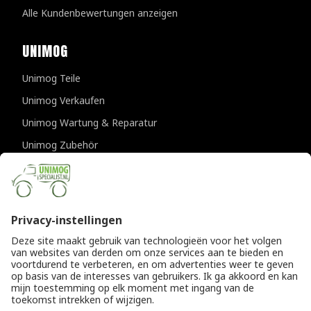
Alle Kundenbewertungen anzeigen
UNIMOG
Unimog Teile
Unimog Verkaufen
Unimog Wartung & Reparatur
Unimog Zubehör
Unimog APK-prufungen
KONTAKTDATEN
Provincialeweg 94-98
5334 JK Velddriel
Die Niederlande
T
+31 (0)418 632073
E
info@unimogspecialist.nl