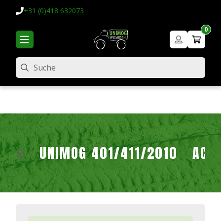
+31 (0)418 632073
0
Suche
UNIMOG 401/411/2010
ACH