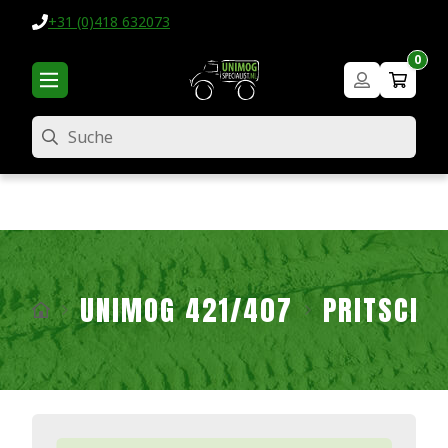
+31 (0)418 632073
0
Suche
UNIMOG 421/407
PRITSCHE