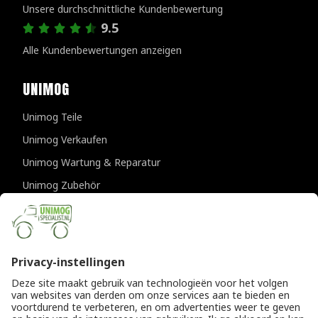
Unsere durchschnittliche Kundenbewertung
9.5
Alle Kundenbewertungen anzeigen
UNIMOG
Unimog Teile
Unimog Verkaufen
Unimog Wartung & Reparatur
Unimog Zubehör
Unimog APK-prufungen
KONTAKTDATEN
Provincialeweg 94-98
5334 JK Velddriel
Die Niederlande