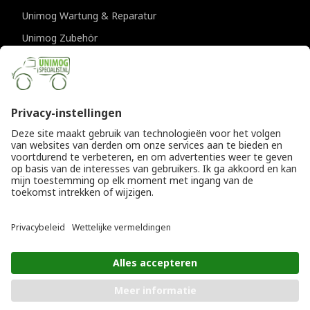
Unimog Wartung & Reparatur
Unimog Zubehör
Unimog APK-prufungen
KONTAKTDATEN
Provincialeweg 94-98
5334 JK Velddriel
Die Niederlande
T
+31 (0)418 632073
E
info@unimogspecialist.nl
KvK 85984531
© Copyright 2026
Allgemeine Geschäftsbedingungen
|
Unimogspecialist
Datenschutzerklärung
IN DEN WARENKORB LEGEN