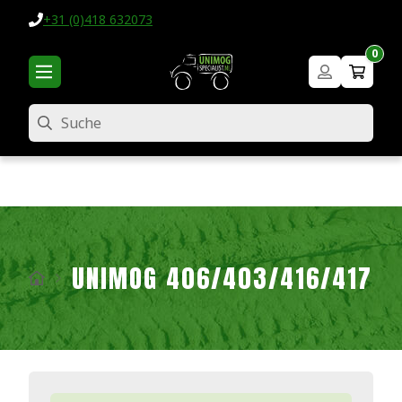
+31 (0)418 632073
0
Suche
UNIMOG 406/403/416/417