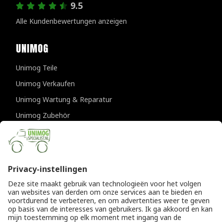
9.5
Alle Kundenbewertungen anzeigen
UNIMOG
Unimog Teile
Unimog Verkaufen
Unimog Wartung & Reparatur
Unimog Zubehör
Unimog APK-prufungen
KONTAKTDATEN
Provincialeweg 94-98
5334 JK Velddriel
Die Niederlande
T
+31 (0)418 632073