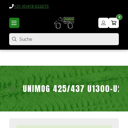
+31 (0)418 632073
0
Suche
UNIMOG 425/437 U1300-U2