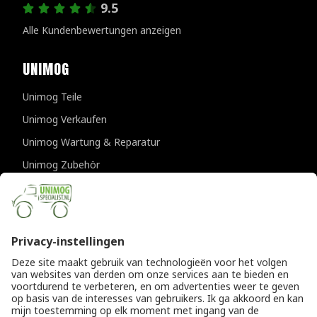
9.5
Alle Kundenbewertungen anzeigen
UNIMOG
Unimog Teile
Unimog Verkaufen
Unimog Wartung & Reparatur
Unimog Zubehör
Unimog APK-prufungen
KONTAKTDATEN
Provincialeweg 94-98
5334 JK Velddriel
Die Niederlande
T
+31 (0)418 632073