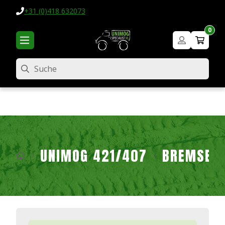
+31 (0)418 632073
0
Suche
UNIMOG 421/407
BREMSEN