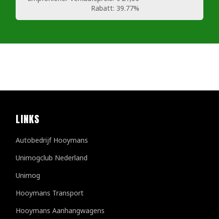
Rabatt:
39.77%
LINKS
Autobedrijf Hooymans
Unimogclub Nederland
Unimog
Hooymans Transport
Hooymans Aanhangwagens