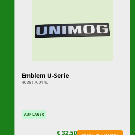
Emblem U-Serie
4088170014U
AUF LAGER
€ 32,50