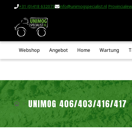
+31 (0)418 632073
info@unimogspecialist.nl
Provincialew
Webshop
Angebot
Home
Wartung
T
UNIMOG 406/403/416/417