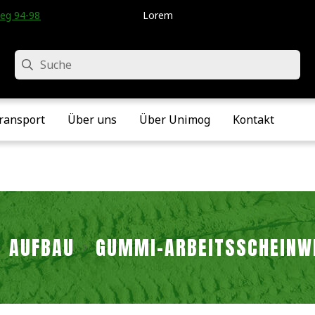
eg 94-98 • Velddriel • Die Niederlande
Lorem
Suche
ransport
Über uns
Über Unimog
Kontakt
AUFBAU
GUMMI-ARBEITSSCHEINW