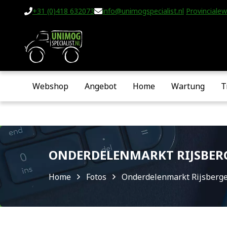
+31 (0)418 632073
info@unimogspecialist.nl
Provincialew
Webshop
Angebot
Home
Wartung
T
ONDERDELENMARKT RIJSBERG
Home
Fotos
Onderdelenmarkt Rijsberg