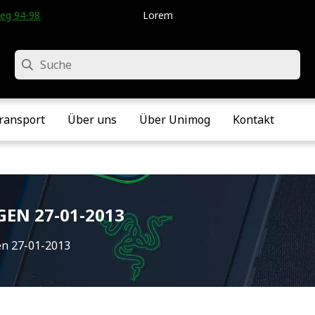
eg 94-98 • Velddriel • Die Niederlande
Lorem
Suche
ransport
Über uns
Über Unimog
Kontakt
EN 27-01-2013
en 27-01-2013