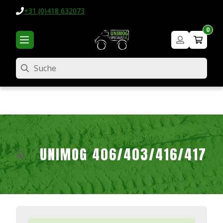
+31 (0)418 632073
0
Suche
UNIMOG 406/403/416/417