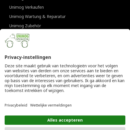
Unimog Verkaufen
Unimog Wartung & Reparatur
Unimog Zubehör
Unimog APK-prufungen
KONTAKTDATEN
Provincialeweg 94-98
5334 JK Velddriel
Die Niederlande
T
+31 (0)418 632073
E
info@unimogspecialist.nl
KvK 85984531
© Copyright 2026
Allgemeine Geschäftsbedingungen
|
Unimogspecialist
Datenschutzerklärung