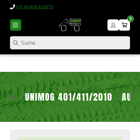
+31 (0)418 632073
0
Suche
UNIMOG 401/411/2010
AUF