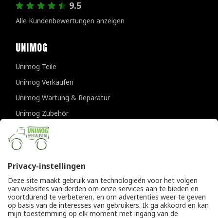
9.5
Alle Kundenbewertungen anzeigen
UNIMOG
Unimog Teile
Unimog Verkaufen
Unimog Wartung & Reparatur
Unimog Zubehör
Unimog APK-prufungen
KONTAKTDATEN
Provincialeweg 94-98
5334 JK Velddriel
Die Niederlande
T
+31 (0)418 632073