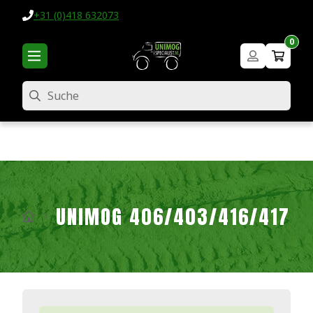
+31 (0)418 632073
0
Suche
UNIMOG 406/403/416/417