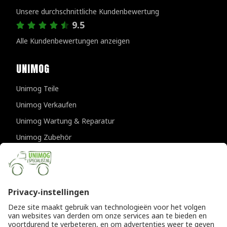
Unsere durchschnittliche Kundenbewertung
9.5
Alle Kundenbewertungen anzeigen
UNIMOG
Unimog Teile
Unimog Verkaufen
Unimog Wartung & Reparatur
Unimog Zubehör
Unimog APK-prufungen
KONTAKTDATEN
Provincialeweg 94-98
5334 JK Velddriel
Die Niederlande