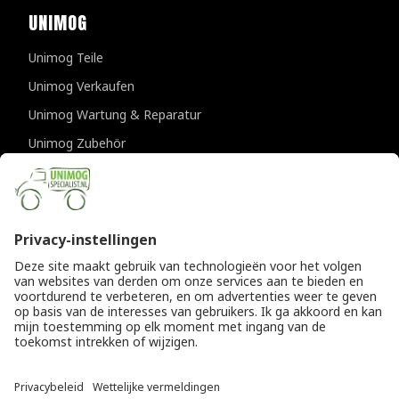
UNIMOG
Unimog Teile
Unimog Verkaufen
Unimog Wartung & Reparatur
Unimog Zubehör
Unimog APK-prufungen
KONTAKTDATEN
Provincialeweg 94-98
5334 JK Velddriel
Die Niederlande
T
+31 (0)418 632073
E
info@unimogspecialist.nl
KvK 85984531