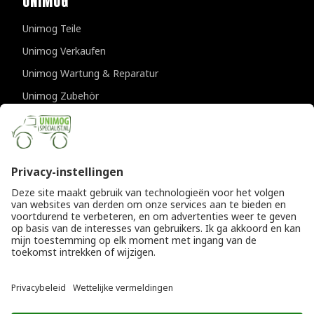
UNIMOG
Unimog Teile
Unimog Verkaufen
Unimog Wartung & Reparatur
Unimog Zubehör
Unimog APK-prufungen
KONTAKTDATEN
Provincialeweg 94-98
5334 JK Velddriel
Die Niederlande
T
+31 (0)418 632073
E
info@unimogspecialist.nl
KvK 85984531
© Copyright 2026
Allgemeine Geschäftsbedingungen
|