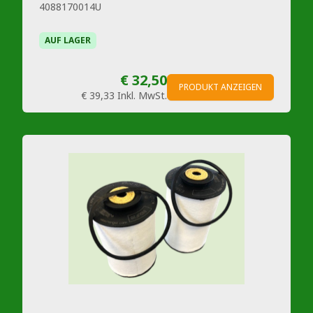
4088170014U
AUF LAGER
€ 32,50
PRODUKT ANZEIGEN
€ 39,33
Inkl. MwSt.