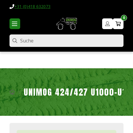
+31 (0)418 632073
0
Suche
UNIMOG 424/427 U1000-U16