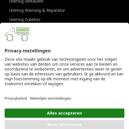
Unimog Verkaufen
Unimog Wartung & Reparatur
Unimog Zubehör
Unimog APK-prufungen
KONTAKTDATEN
Provincialeweg 94-98
5334 JK Velddriel
Die Niederlande
T
+31 (0)418 632073
E
info@unimogspecialist.nl
KvK 85984531
© Copyright 2026
Allgemeine Geschäftsbedingungen
|
Unimogspecialist
Datenschutzerklärung