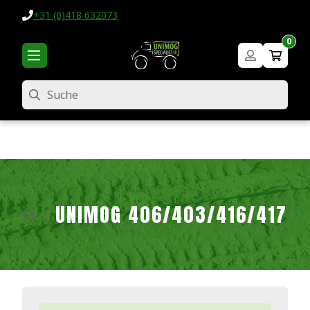
+31 (0)418 632073
0
Suche
UNIMOG 406/403/416/417