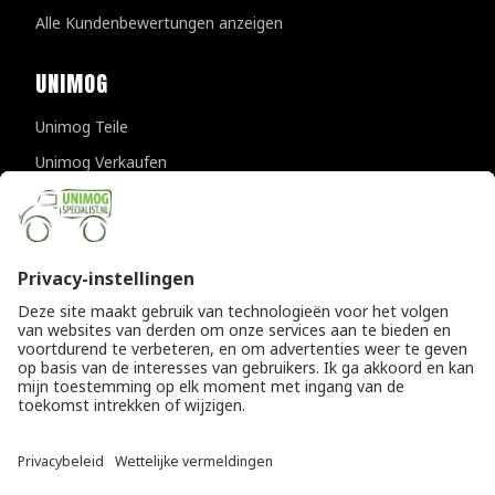
Alle Kundenbewertungen anzeigen
UNIMOG
Unimog Teile
Unimog Verkaufen
Unimog Wartung & Reparatur
Unimog Zubehör
Unimog APK-prufungen
KONTAKTDATEN
Provincialeweg 94-98
5334 JK Velddriel
Die Niederlande
T
+31 (0)418 632073
E
info@unimogspecialist.nl