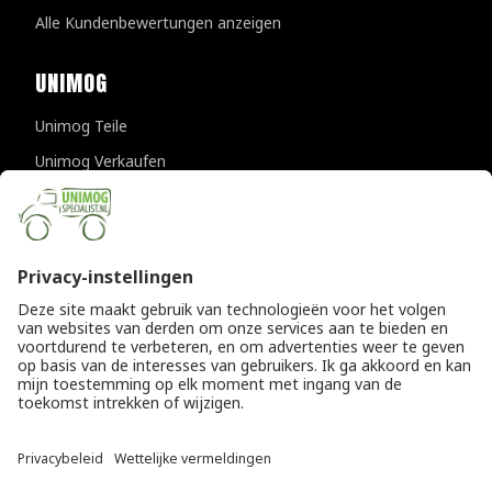
Alle Kundenbewertungen anzeigen
UNIMOG
Unimog Teile
Unimog Verkaufen
Unimog Wartung & Reparatur
Unimog Zubehör
Unimog APK-prufungen
KONTAKTDATEN
Provincialeweg 94-98
5334 JK Velddriel
Die Niederlande
T
+31 (0)418 632073
E
info@unimogspecialist.nl