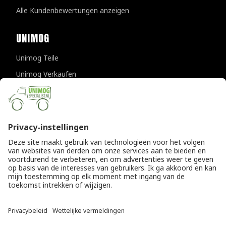
Alle Kundenbewertungen anzeigen
UNIMOG
Unimog Teile
Unimog Verkaufen
Unimog Wartung & Reparatur
Unimog Zubehör
Unimog APK-prufungen
KONTAKTDATEN
Provincialeweg 94-98
5334 JK Velddriel
Die Niederlande
T
+31 (0)418 632073
E
info@unimogspecialist.nl