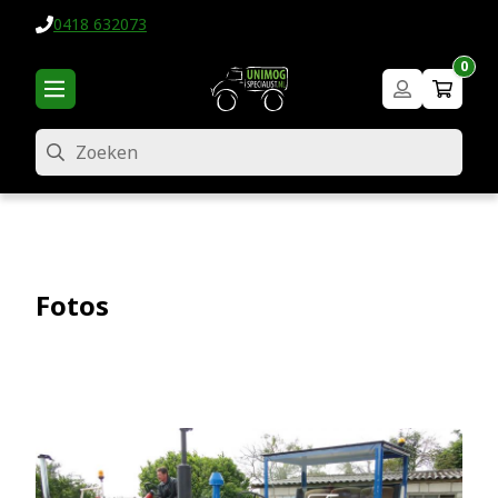
0418 632073
0
Zoeken
Fotos