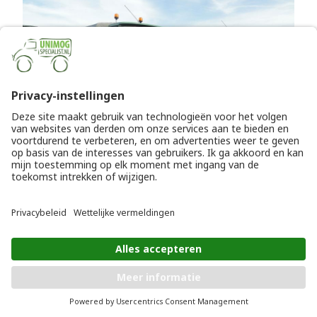
Unimog verzameling
LEES MEER