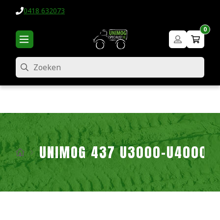
0418 632073
0
Zoeken
UNIMOG 437 U3000-U4000-