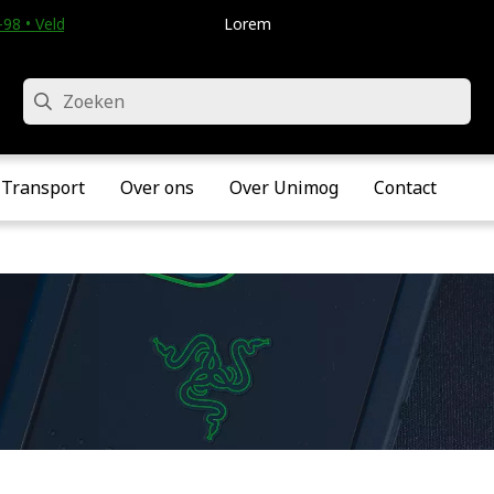
98 • Velddriel
Lorem
Zoeken
Transport
Over ons
Over Unimog
Contact