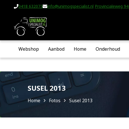
0418 632073
info@unimogspecialist.nl
Provincialeweg 94-
Webshop
Aanbod
Home
Onderhoud
SUSEL 2013
Home
Fotos
Susel 2013