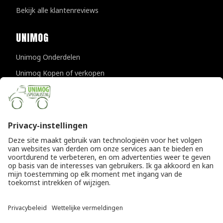
Bekijk alle klantenreviews
UNIMOG
Unimog Onderdelen
Unimog Kopen of verkopen
Unimog Onderhoud & Reparatie
Unimog Accessoires
Unimog APK-keuringen
CONTACTGEGEVENS
Unimogspecialist
Provincialeweg 94-98
5334 JK Velddriel
T
0418 632073
E
info@unimogspecialist.nl