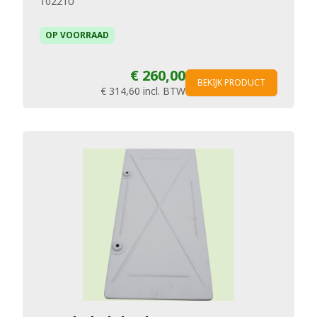
10221U
OP VOORRAAD
€ 260,00
BEKIJK PRODUCT
€ 314,60
incl. BTW