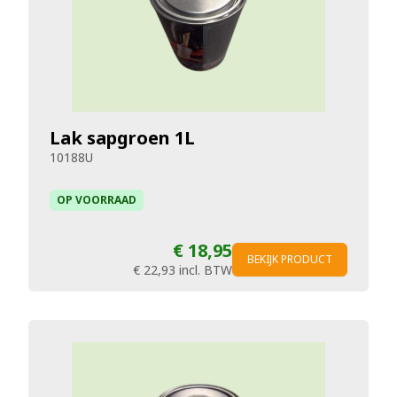
Lak sapgroen 1L
10188U
OP VOORRAAD
€ 18,95
BEKIJK PRODUCT
€ 22,93
incl. BTW