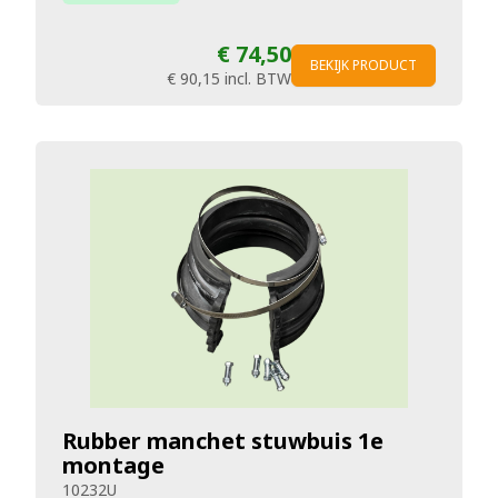
€ 74,50
BEKIJK PRODUCT
€ 90,15
incl. BTW
Rubber manchet stuwbuis 1e
montage
10232U