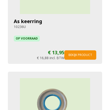
As keerring
10236U
OP VOORRAAD
€ 13,95
BEKIJK PRODUCT
€ 16,88
incl. BTW