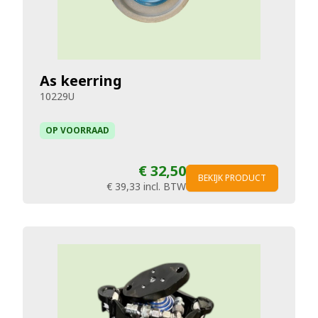
As keerring
10229U
OP VOORRAAD
€ 32,50
BEKIJK PRODUCT
€ 39,33
incl. BTW