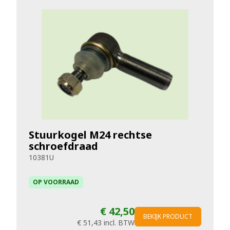
Stuurkogel M24 rechtse
schroefdraad
10381U
OP VOORRAAD
€ 42,50
BEKIJK PRODUCT
€ 51,43
incl. BTW