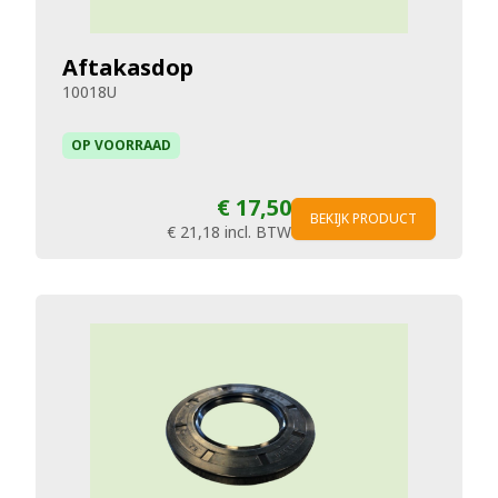
Aftakasdop
10018U
OP VOORRAAD
€ 17,50
BEKIJK PRODUCT
€ 21,18
incl. BTW