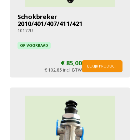
Schokbreker
2010/401/407/411/421
10177U
OP VOORRAAD
€ 85,00
BEKIJK PRODUCT
€ 102,85
incl. BTW