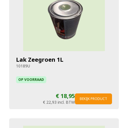
Lak Zeegroen 1L
10189U
OP VOORRAAD
€ 18,95
BEKIJK PRODUCT
€ 22,93
incl. BTW