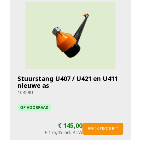
Stuurstang U407 / U421 en U411
nieuwe as
10459U
OP VOORRAAD
€ 145,00
BEKIJK PRODUCT
€ 175,45
incl. BTW