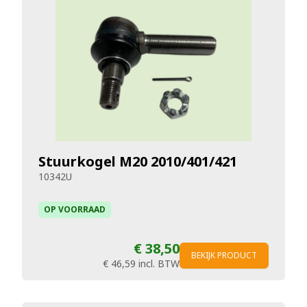
Stuurkogel M20 2010/401/421
10342U
OP VOORRAAD
€ 38,50
BEKIJK PRODUCT
€ 46,59
incl. BTW