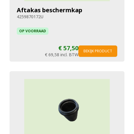
Aftakas beschermkap
4259870172U
OP VOORRAAD
€ 57,50
BEKIJK PRODUCT
€ 69,58
incl. BTW