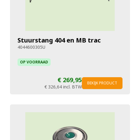
Stuurstang 404 en MB trac
4044600305U
OP VOORRAAD
€ 269,95
BEKIJK PRODUCT
€ 326,64
incl. BTW