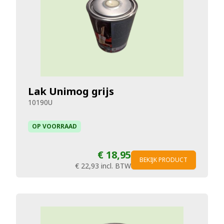
Lak Unimog grijs
10190U
OP VOORRAAD
€ 18,95
BEKIJK PRODUCT
€ 22,93
incl. BTW