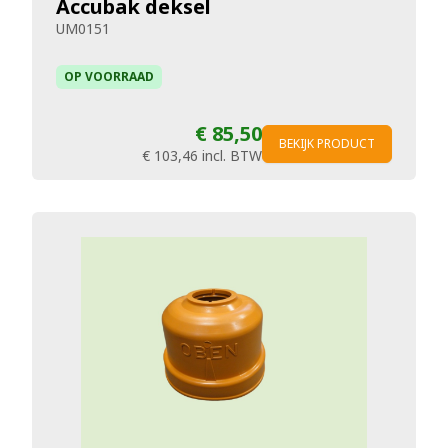
Accubak deksel
UM0151
OP VOORRAAD
€ 85,50
BEKIJK PRODUCT
€ 103,46
incl. BTW