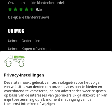
Onze gemiddelde klantenbeoordeling
9.5
Bekijk alle klantenreviews
UNIMOG
Unimog Onderdelen
Unimog Kopen of verkopen
Unimog Onderhoud & Reparatie
Unimog Accessoires
Unimog APK-keuringen
CONTACTGEGEVENS
Unimogspecialist
Provincialeweg 94-98
5334 JK Velddriel