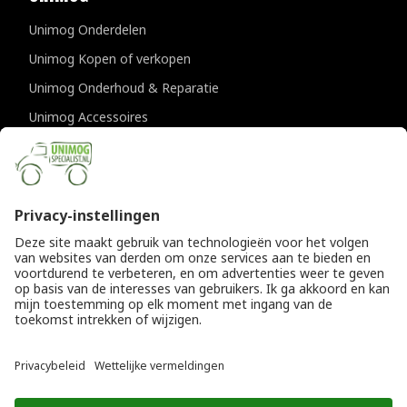
Unimog Onderdelen
Unimog Kopen of verkopen
Unimog Onderhoud & Reparatie
Unimog Accessoires
Unimog APK-keuringen
CONTACTGEGEVENS
Unimogspecialist
Provincialeweg 94-98
5334 JK Velddriel
T
0418 632073
E
info@unimogspecialist.nl
KvK 85984531
© Copyright 2026
Algemene voorwaarden
|