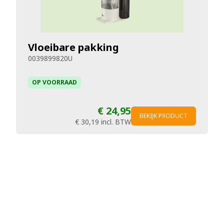
Vloeibare pakking
0039899820U
OP VOORRAAD
€ 24,95
BEKIJK PRODUCT
€ 30,19
incl. BTW