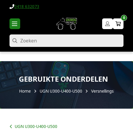
0418 632073
0
Zoeken
GEBRUIKTE ONDERDELEN
Home
UGN U300-U400-U500
Versnellingsbak / kop
UGN U300-U400-U500