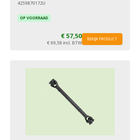
4259870172U
OP VOORRAAD
€ 57,50
BEKIJK PRODUCT
€ 69,58
incl. BTW