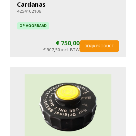
Cardanas
4254102106
OP VOORRAAD
€ 750,00
BEKIJK PRODUCT
€ 907,50
incl. BTW