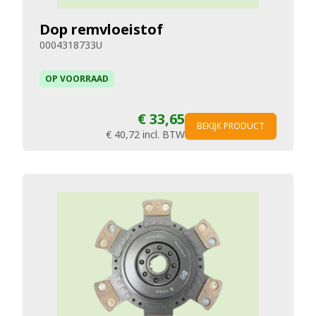
Dop remvloeistof
0004318733U
OP VOORRAAD
€ 33,65
BEKIJK PRODUCT
€ 40,72
incl. BTW