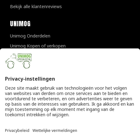
Bekijk alle klantenreviews
UNIMOG
Unimog Onderdelen
Unimog Kopen of verkopen
Unimog Onderhoud & Reparatie
Unimog Accessoires
Unimog APK-keuringen
CONTACTGEGEVENS
Unimogspecialist
Provincialeweg 94-98
5334 JK Velddriel
T
0418 632073
E
info@unimogspecialist.nl