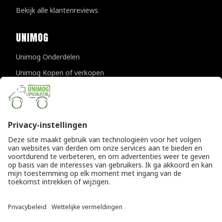
Bekijk alle klantenreviews
UNIMOG
Unimog Onderdelen
Unimog Kopen of verkopen
Unimog Onderhoud & Reparatie
Unimog Accessoires
Unimog APK-keuringen
CONTACTGEGEVENS
Unimogspecialist
Provincialeweg 94-98
5334 JK Velddriel
T
0418 632073
E
info@unimogspecialist.nl