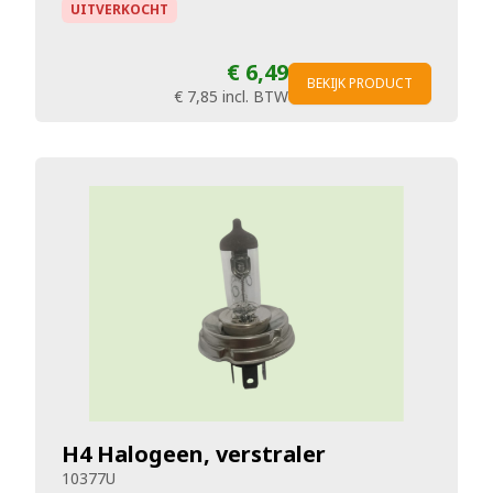
UITVERKOCHT
€ 6,49
BEKIJK PRODUCT
€ 7,85
incl. BTW
H4 Halogeen, verstraler
10377U