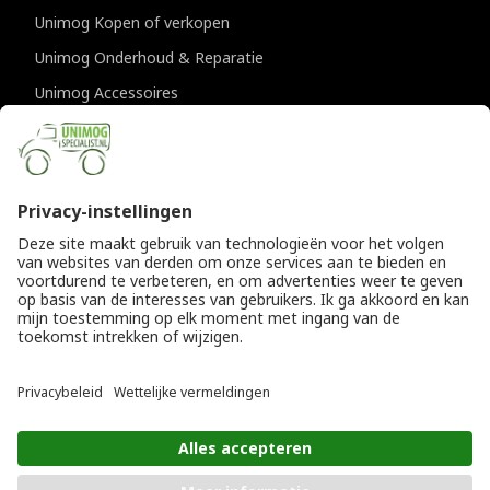
Unimog Kopen of verkopen
Unimog Onderhoud & Reparatie
Unimog Accessoires
Unimog APK-keuringen
CONTACTGEGEVENS
Unimogspecialist
Provincialeweg 94-98
5334 JK Velddriel
T
0418 632073
E
info@unimogspecialist.nl
KvK 85984531
© Copyright 2026
Algemene voorwaarden
|
Unimogspecialist
Privacyverklaring