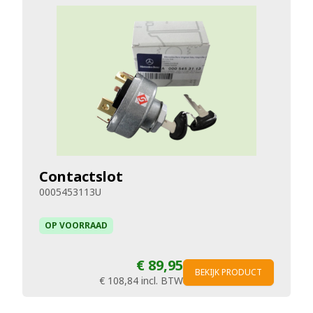
Contactslot
0005453113U
OP VOORRAAD
€ 89,95
BEKIJK PRODUCT
€ 108,84
incl. BTW