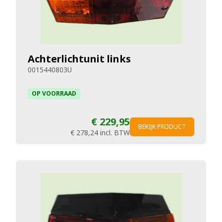
Achterlichtunit links
0015440803U
OP VOORRAAD
€ 229,95
BEKIJK PRODUCT
€ 278,24
incl. BTW