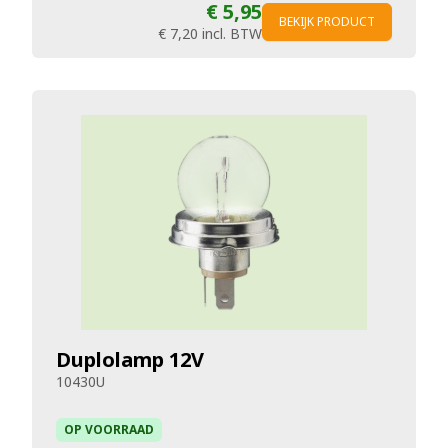
€ 5,95
BEKIJK PRODUCT
€ 7,20
incl. BTW
Duplolamp 12V
10430U
OP VOORRAAD