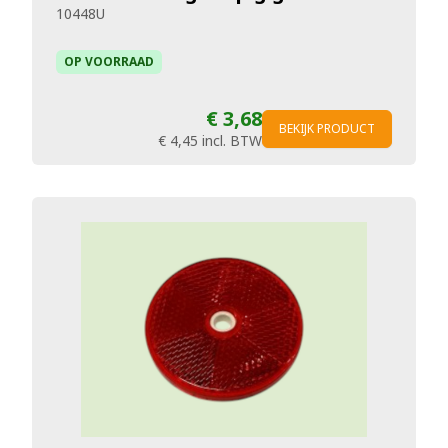
10448U
OP VOORRAAD
€ 3,68
BEKIJK PRODUCT
€ 4,45
incl. BTW