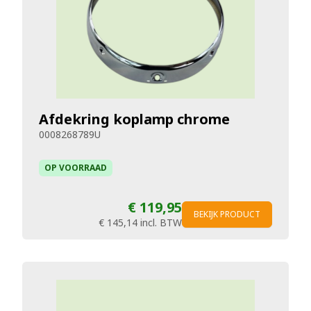
Afdekring koplamp chrome
0008268789U
OP VOORRAAD
€ 119,95
BEKIJK PRODUCT
€ 145,14
incl. BTW