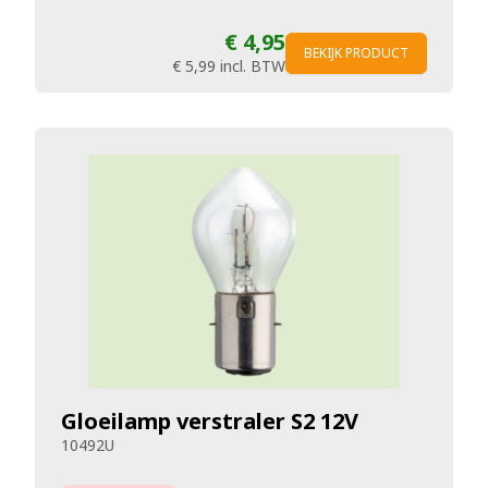
€ 4,95
BEKIJK PRODUCT
€ 5,99
incl. BTW
Gloeilamp verstraler S2 12V
10492U