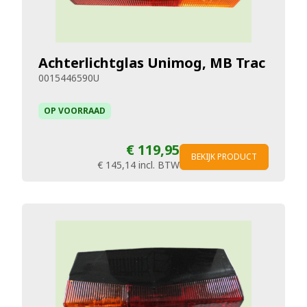
Achterlichtglas Unimog, MB Trac
0015446590U
OP VOORRAAD
€ 119,95
BEKIJK PRODUCT
€ 145,14
incl. BTW