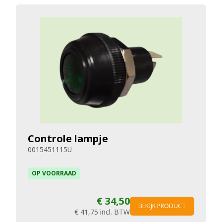
Controle lampje
0015451115U
OP VOORRAAD
€ 34,50
BEKIJK PRODUCT
€ 41,75
incl. BTW