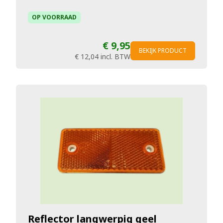
OP VOORRAAD
€ 9,95
BEKIJK PRODUCT
€ 12,04
incl. BTW
Reflector langwerpig geel