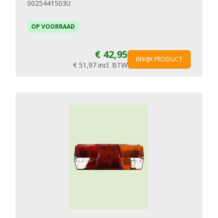
0025441503U
OP VOORRAAD
€ 42,95
BEKIJK PRODUCT
€ 51,97
incl. BTW