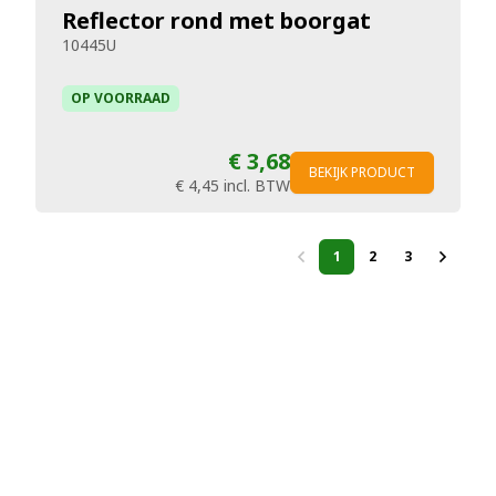
Reflector rond met boorgat
10445U
OP VOORRAAD
€ 3,68
BEKIJK PRODUCT
€ 4,45
incl. BTW
1
2
3