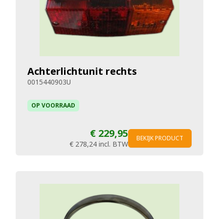
Achterlichtunit rechts
0015440903U
OP VOORRAAD
€ 229,95
BEKIJK PRODUCT
€ 278,24
incl. BTW