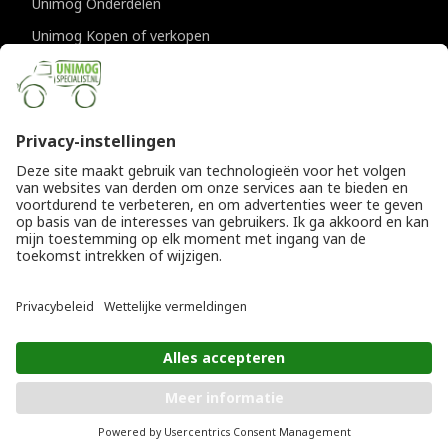
Unimog Onderdelen
Unimog Kopen of verkopen
Unimog Onderhoud & Reparatie
Unimog Accessoires
Unimog APK-keuringen
CONTACTGEGEVENS
Unimogspecialist
Provincialeweg 94-98
5334 JK Velddriel
T
0418 632073
E
info@unimogspecialist.nl
KvK 85984531
© Copyright 2026
Algemene voorwaarden
|
Unimogspecialist
Privacyverklaring