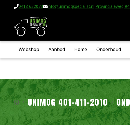
0418 632073
info@unimogspecialist.nl
Provincialeweg 94-
Webshop
Aanbod
Home
Onderhoud
UNIMOG 401-411-2010
OND