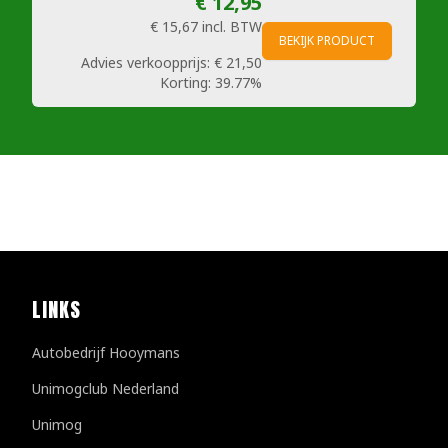
€ 12,95
€ 15,67
incl. BTW
BEKIJK PRODUCT
Advies verkoopprijs:
€ 21,50
Korting:
39.77%
LINKS
Autobedrijf Hooymans
Unimogclub Nederland
Unimog