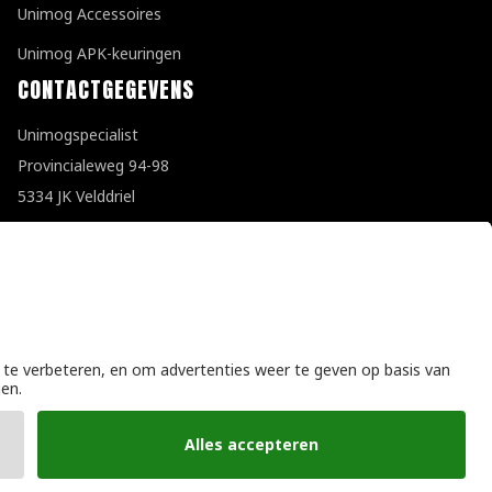
Unimog Accessoires
Unimog APK-keuringen
CONTACTGEGEVENS
Unimogspecialist
Provincialeweg 94-98
5334 JK Velddriel
T
0418 632073
E
info@unimogspecialist.nl
KvK 85984531
Algemene voorwaarden
|
Privacyverklaring