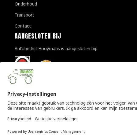
Onderhoud
Transport
Contact
AANGESLOTEN BIJ
Autobedrijf Hooymans is aangesloten bij:
© Copyright 2026 Unimogspecialist