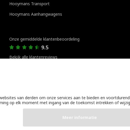
Hooymans Transport
Hooymans Aanhangwagens
Klantenreviews
Onze gemiddelde klantenbeoordeling
9.5
Bekijk alle klantenreviews