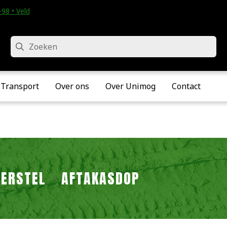
98 • Velddriel
Zoeken
Transport
Over ons
Over Unimog
Contact
ERSTEL
AFTAKASDOP