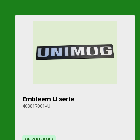
Embleem U serie
4088170014U
OP VOORRAAD