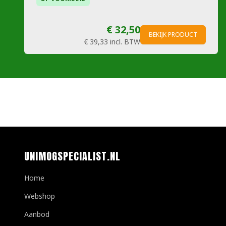
€ 32,50
BEKIJK PRODUCT
€ 39,33
incl. BTW
UNIMOGSPECIALIST.NL
Home
Webshop
Aanbod