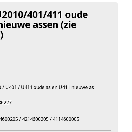
U2010/401/411 oude
nieuwe assen (zie
)
 / U401 / U411 oude as en U411 nieuwe as
36227
4600205 / 4214600205 / 4114600005