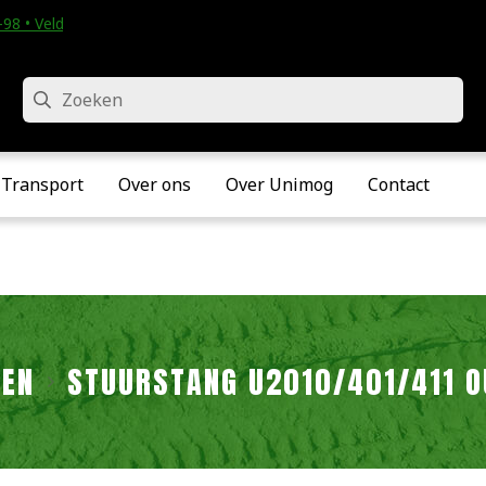
98 • Velddriel
Zoeken
Transport
Over ons
Over Unimog
Contact
SEN
STUURSTANG U2010/401/411 OU