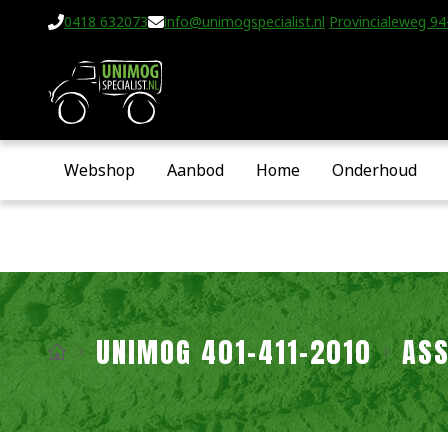
0418 632073
info@unimogspecialist.nl
Provincialeweg 94-
Webshop
Aanbod
Home
Onderhoud
UNIMOG 401-411-2010
AS