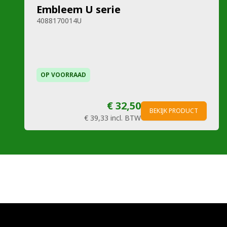
Embleem U serie
4088170014U
OP VOORRAAD
€ 32,50
BEKIJK PRODUCT
€ 39,33
incl. BTW