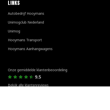
LINKS
Autobedrijf Hooymans
Unimogclub Nederland
Unimog
Hooymans Transport
Hooymans Aanhangwagens
Klantenreviews
Onze gemiddelde klantenbeoordeling
9.5
Bekijk alle klantenreviews