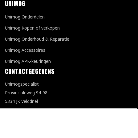
UNIMOG
Unimog Onderdelen
Unimog Kopen of verkopen
Unimog Onderhoud & Reparatie
Unimog Accessoires
Unimog APK-keuringen
CONTACTGEGEVENS
Unimogspecialist
Provincialeweg 94-98
5334 JK Velddriel
T
0418 632073
E
info@unimogspecialist.nl
KvK 85984531