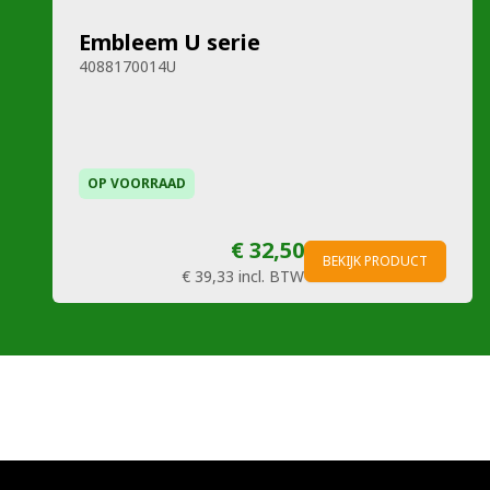
Embleem U serie
4088170014U
OP VOORRAAD
€ 32,50
BEKIJK PRODUCT
€ 39,33
incl. BTW