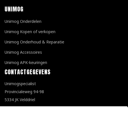
UNIMOG
Unimog Onderdelen
Unimog Kopen of verkopen
Unimog Onderhoud & Reparatie
Unimog Accessoires
Unimog APK-keuringen
CONTACTGEGEVENS
Unimogspecialist
Provincialeweg 94-98
5334 JK Velddriel
T
0418 632073
E
info@unimogspecialist.nl