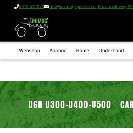
0418 632073
info@unimogspecialist.nl
Provincialeweg 94-
Webshop
Aanbod
Home
Onderhoud
UGN U300-U400-U500
CA