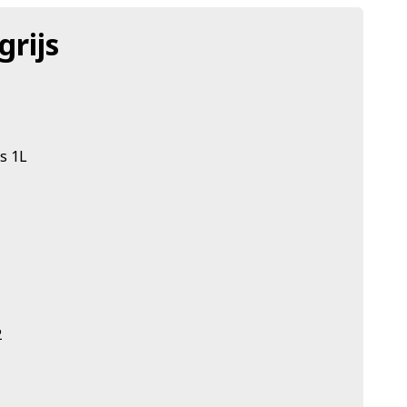
rijs
s 1L
2