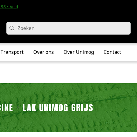
98 • Velddriel
Zoeken
Transport
Over ons
Over Unimog
Contact
BINE
LAK UNIMOG GRIJS