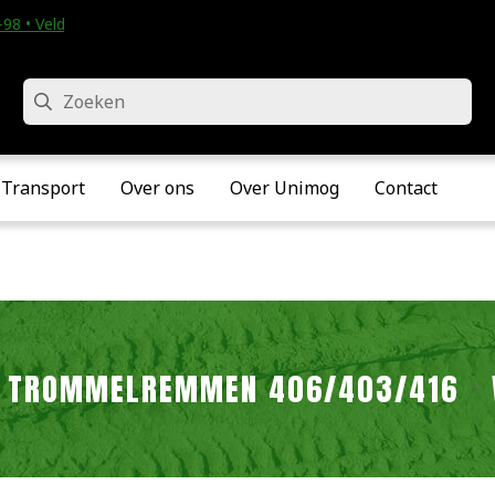
98 • Velddriel
Zoeken
Transport
Over ons
Over Unimog
Contact
TROMMELREMMEN 406/403/416