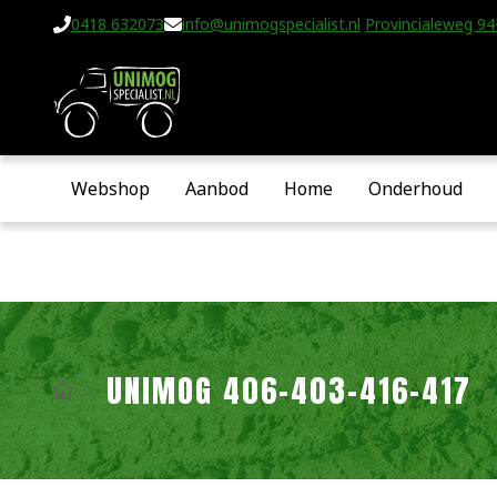
0418 632073
info@unimogspecialist.nl
Provincialeweg 94-
Webshop
Aanbod
Home
Onderhoud
UNIMOG 406-403-416-417