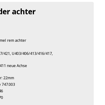
der achter
mel rem achter
7/421, U403/406/413/416/417,
U411 neue Achse
er: 22mm
 747.003
46
70