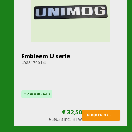
Embleem U serie
4088170014U
OP VOORRAAD
€ 32,50
BEKIJK PRODUCT
€ 39,33
incl. BTW