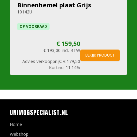
Binnenhemel plaat Grijs
10142U
OP VOORRAAD
€ 159,50
€ 193,00
incl. BTW
BEKIJK PRODUCT
Advies verkoopprijs:
€ 179,50
Korting:
11.14%
UNIMOGSPECIALIST.NL
Home
Webshop