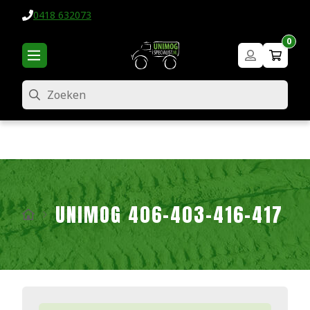
0418 632073
0
Zoeken
UNIMOG 406-403-416-417