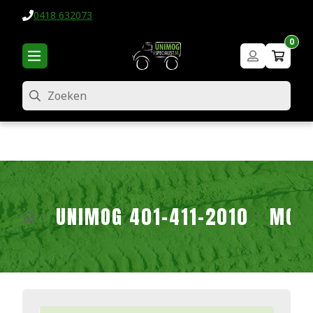
0418 632073
0
Zoeken
UNIMOG 401-411-2010
MOT