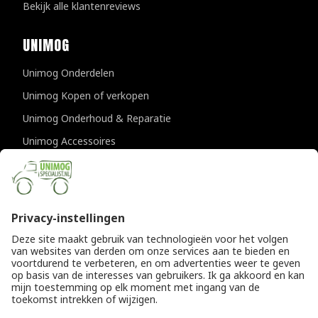
Bekijk alle klantenreviews
UNIMOG
Unimog Onderdelen
Unimog Kopen of verkopen
Unimog Onderhoud & Reparatie
Unimog Accessoires
Unimog APK-keuringen
CONTACTGEGEVENS
Unimogspecialist
Provincialeweg 94-98
5334 JK Velddriel
T
0418 632073
E
info@unimogspecialist.nl
KvK 85984531