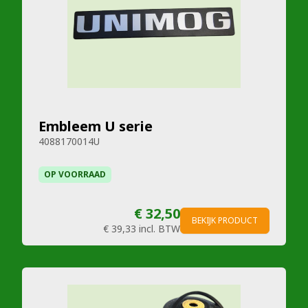
Embleem U serie
4088170014U
OP VOORRAAD
€ 32,50
BEKIJK PRODUCT
€ 39,33
incl. BTW