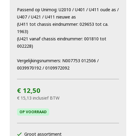
Passend op Unimog: U2010 / U401 / U411 oude as /
U407 / U421 / U411 nieuwe as
(U411 tot chassis eindnummer: 029653 tot ca.
1963)
(U421 vanaf chassis eindnummer: 001810 tot
002228)
Vergelijkingsnummers: N007753 012506 /
0039970192 / 0109972092
€ 12,50
€ 15,13
inclusief BTW
OP VOORRAAD
Groot assortiment