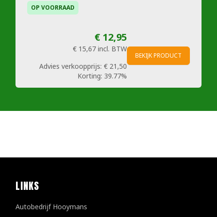
OP VOORRAAD
€ 12,95
€ 15,67
incl. BTW
BEKIJK PRODUCT
Advies verkoopprijs:
€ 21,50
Korting:
39.77%
LINKS
Autobedrijf Hooymans