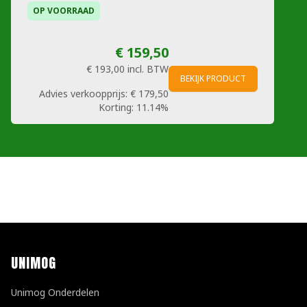
OP VOORRAAD
€ 159,50
€ 193,00
incl. BTW
BEKIJK PRODUCT
Advies verkoopprijs:
€ 179,50
Korting:
11.14%
UNIMOG
Unimog Onderdelen