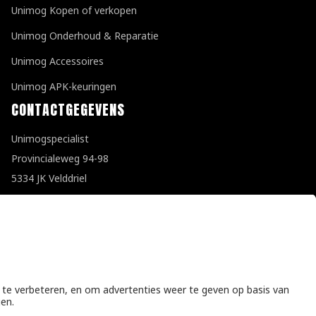
Unimog Kopen of verkopen
Unimog Onderhoud & Reparatie
Unimog Accessoires
Unimog APK-keuringen
CONTACTGEGEVENS
Unimogspecialist
Provincialeweg 94-98
5334 JK Velddriel
T
0418 632073
E
info@unimogspecialist.nl
KvK 85984531
Algemene voorwaarden
|
Privacyverklaring