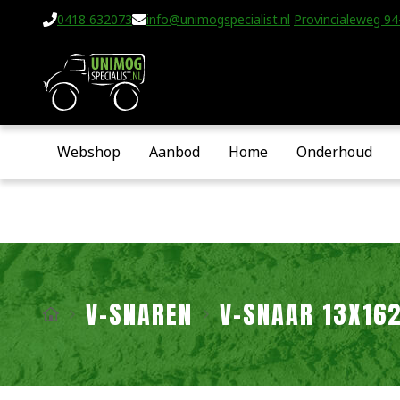
0418 632073
info@unimogspecialist.nl
Provincialeweg 94-
Webshop
Aanbod
Home
Onderhoud
V-SNAREN
V-SNAAR 13X16