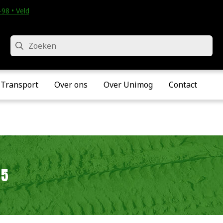
98 • Velddriel
Zoeken
Transport
Over ons
Over Unimog
Contact
25