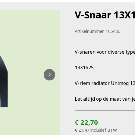
V-Snaar 13X
Artikelnummer:
10543U
V-snaren voor diverse ty
13X1625
V-riem radiator Unimog 1
Let altijd op de maat van j
€ 22,70
€ 27,47
inclusief BTW