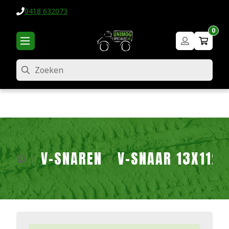
0418 632073
0
Zoeken
V-SNAREN
V-SNAAR 13X1125