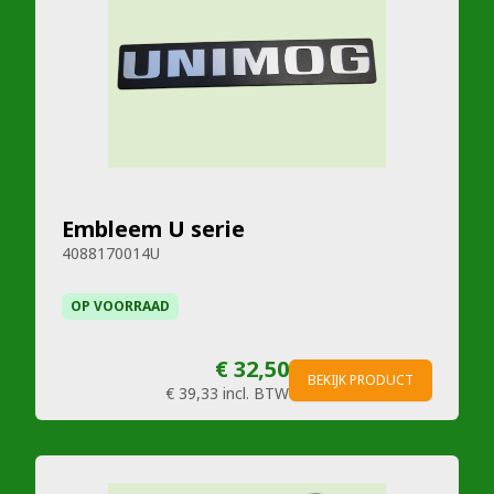
Embleem U serie
4088170014U
OP VOORRAAD
€ 32,50
BEKIJK PRODUCT
€ 39,33
incl. BTW