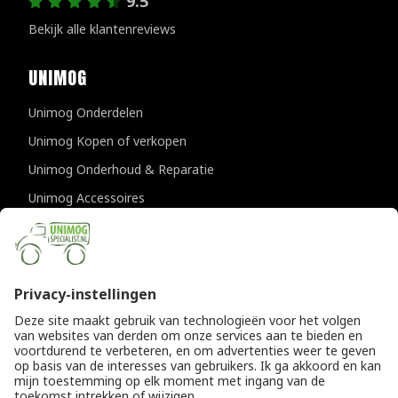
9.5
Bekijk alle klantenreviews
UNIMOG
Unimog Onderdelen
Unimog Kopen of verkopen
Unimog Onderhoud & Reparatie
Unimog Accessoires
Unimog APK-keuringen
CONTACTGEGEVENS
Unimogspecialist
Provincialeweg 94-98
5334 JK Velddriel
T
0418 632073
E
info@unimogspecialist.nl