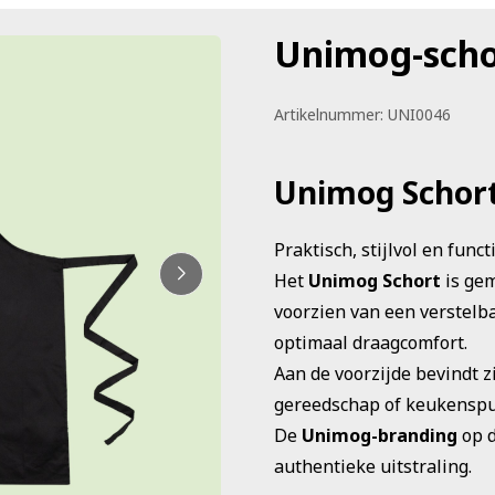
Unimog-scho
Artikelnummer:
UNI0046
Unimog Schor
Praktisch, stijlvol en funct
Het
Unimog Schort
is ge
voorzien van een verstelb
optimaal draagcomfort.
Aan de voorzijde bevindt z
gereedschap of keukenspu
De
Unimog-branding
op d
authentieke uitstraling.