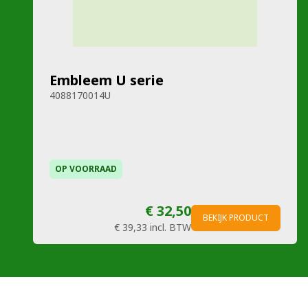
Embleem U serie
4088170014U
OP VOORRAAD
€ 32,50
BEKIJK PRODUCT
€ 39,33
incl. BTW