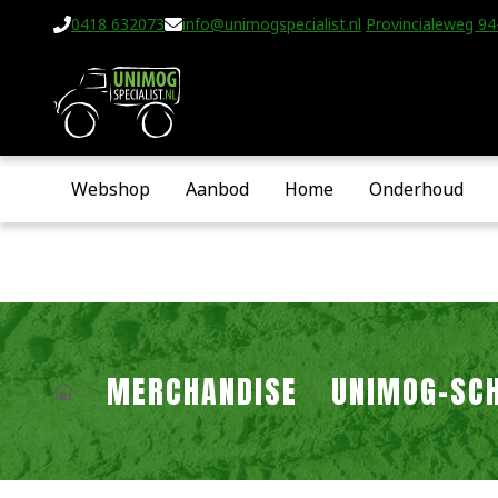
0418 632073
info@unimogspecialist.nl
Provincialeweg 94-
Webshop
Aanbod
Home
Onderhoud
MERCHANDISE
UNIMOG-SC