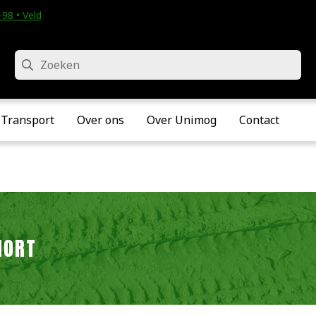
98 • Velddriel
Zoeken
Transport
Over ons
Over Unimog
Contact
HORT