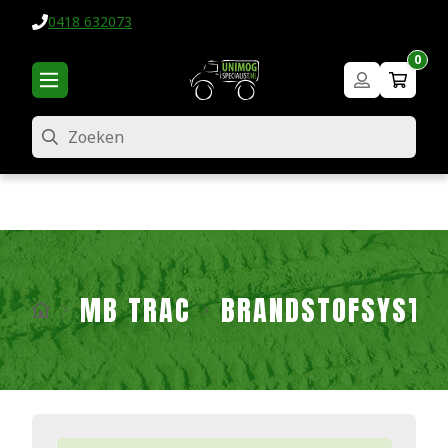
0418 632073
0
Zoeken
MB TRAC
BRANDSTOFSYSTE