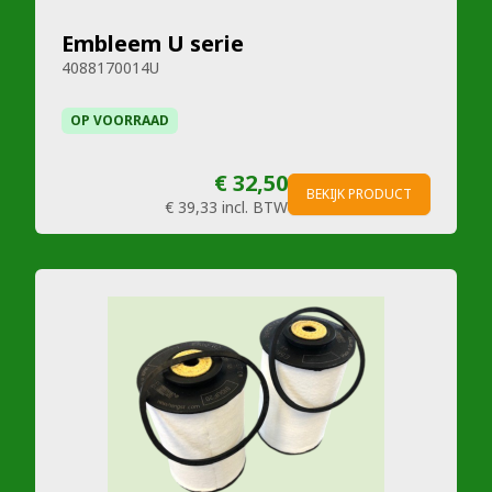
Embleem U serie
4088170014U
OP VOORRAAD
€ 32,50
BEKIJK PRODUCT
€ 39,33
incl. BTW