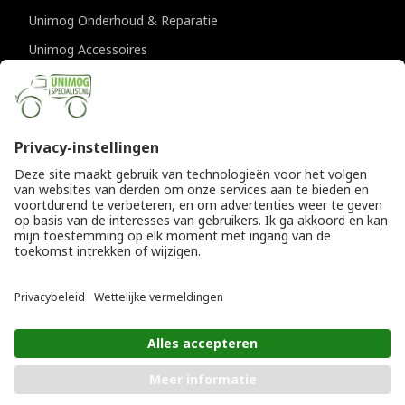
Unimog Onderhoud & Reparatie
Unimog Accessoires
Unimog APK-keuringen
CONTACTGEGEVENS
Unimogspecialist
Provincialeweg 94-98
5334 JK Velddriel
T
0418 632073
E
info@unimogspecialist.nl
KvK 85984531
© Copyright 2026
Algemene voorwaarden
|
Unimogspecialist
Privacyverklaring
PLAATS IN WINKELWAGEN