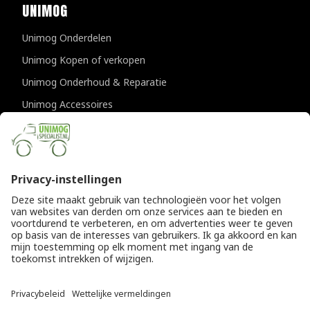
UNIMOG
Unimog Onderdelen
Unimog Kopen of verkopen
Unimog Onderhoud & Reparatie
Unimog Accessoires
Unimog APK-keuringen
CONTACTGEGEVENS
Unimogspecialist
Provincialeweg 94-98
5334 JK Velddriel
T
0418 632073
E
info@unimogspecialist.nl
KvK 85984531