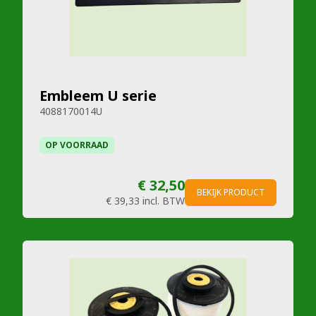
Embleem U serie
4088170014U
OP VOORRAAD
€ 32,50
BEKIJK PRODUCT
€ 39,33
incl. BTW