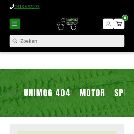
0418 632073
0
Zoeken
UNIMOG 404
MOTOR
SPRU