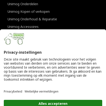
Unimog Onderdelen
Unimog Kopen of verkopen
Unimog Onderhoud & Reparatie
Unimog Accessoires
Unimog APK-keuringen
CONTACTGEGEVENS
Unimogspecialist
Provincialeweg 94-98
5334 JK Velddriel
T
0418 632073
E
info@unimogspecialist.nl
KvK 85984531
© Copyright 2026
Algemene voorwaarden
|
Unimogspecialist
Privacyverklaring