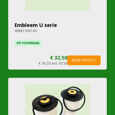
Embleem U serie
4088170014U
OP VOORRAAD
€ 32,50
BEKIJK PRODUCT
€ 39,33
incl. BTW