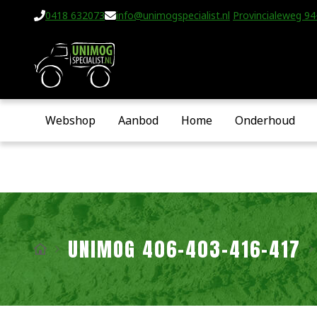
0418 632073
info@unimogspecialist.nl
Provincialeweg 94-
Webshop
Aanbod
Home
Onderhoud
UNIMOG 406-403-416-417