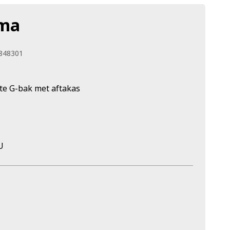
ema
5848301
te G-bak met aftakas
U