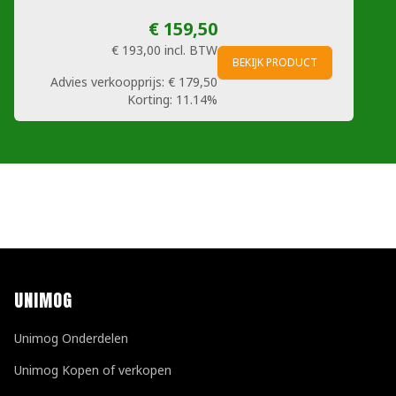
€ 159,50
€ 193,00
incl. BTW
BEKIJK PRODUCT
Advies verkoopprijs:
€ 179,50
Korting:
11.14%
UNIMOG
Unimog Onderdelen
Unimog Kopen of verkopen