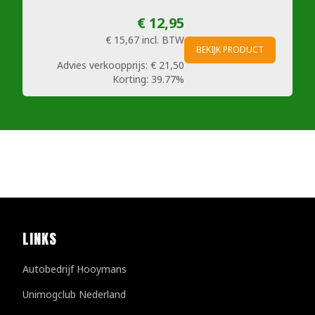
€ 12,95
€ 15,67
incl. BTW
BEKIJK PRODUCT
Advies verkoopprijs:
€ 21,50
Korting:
39.77%
LINKS
Autobedrijf Hooymans
Unimogclub Nederland