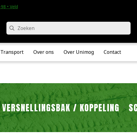
98 • Velddriel
Zoeken
Transport
Over ons
Over Unimog
Contact
VERSNELLINGSBAK / KOPPELING
S