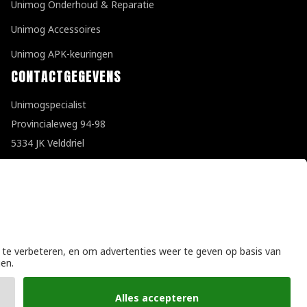
Unimog Onderhoud & Reparatie
Unimog Accessoires
Unimog APK-keuringen
CONTACTGEGEVENS
Unimogspecialist
Provincialeweg 94-98
5334 JK Velddriel
T
0418 632073
E
info@unimogspecialist.nl
KvK 85984531
Algemene voorwaarden
|
Privacyverklaring