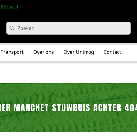
98 • Velddriel
Zoeken
Transport
Over ons
Over Unimog
Contact
BER MANCHET STUWBUIS ACHTER 40