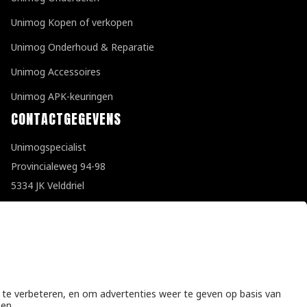
Unimog Kopen of verkopen
Unimog Onderhoud & Reparatie
Unimog Accessoires
Unimog APK-keuringen
CONTACTGEGEVENS
Unimogspecialist
Provincialeweg 94-98
5334 JK Velddriel
T
0418 632073
E
info@unimogspecialist.nl
KvK 85984531