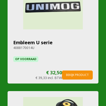
Embleem U serie
4088170014U
OP VOORRAAD
€ 32,50
BEKIJK PRODUCT
€ 39,33
incl. BTW