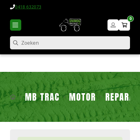
0418 632073
0
Zoeken
MB TRAC
MOTOR
REPARAT