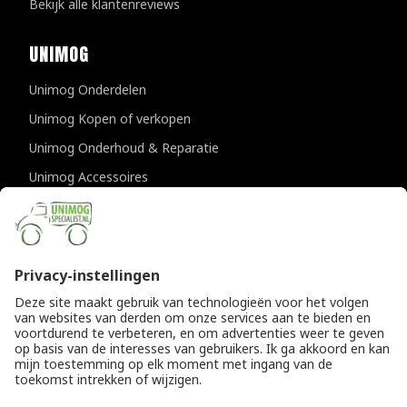
Bekijk alle klantenreviews
UNIMOG
Unimog Onderdelen
Unimog Kopen of verkopen
Unimog Onderhoud & Reparatie
Unimog Accessoires
Unimog APK-keuringen
CONTACTGEGEVENS
Unimogspecialist
Provincialeweg 94-98
5334 JK Velddriel
T
0418 632073
E
info@unimogspecialist.nl
KvK 85984531