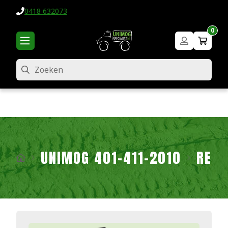
0418 632073
0
Zoeken
UNIMOG 401-411-2010
REM