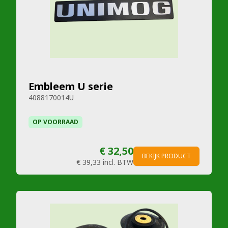
Embleem U serie
4088170014U
OP VOORRAAD
€ 32,50
BEKIJK PRODUCT
€ 39,33
incl. BTW