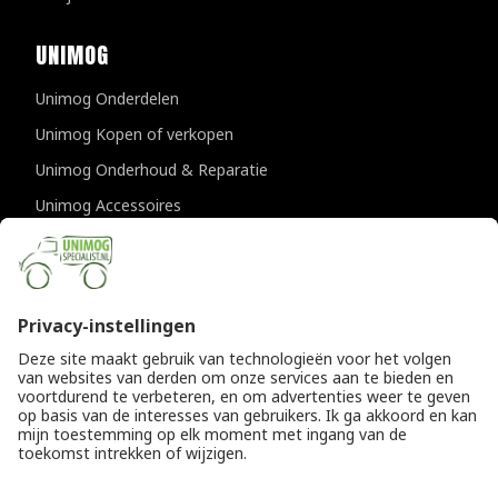
UNIMOG
Unimog Onderdelen
Unimog Kopen of verkopen
Unimog Onderhoud & Reparatie
Unimog Accessoires
Unimog APK-keuringen
CONTACTGEGEVENS
Unimogspecialist
Provincialeweg 94-98
5334 JK Velddriel
T
0418 632073
E
info@unimogspecialist.nl
KvK 85984531