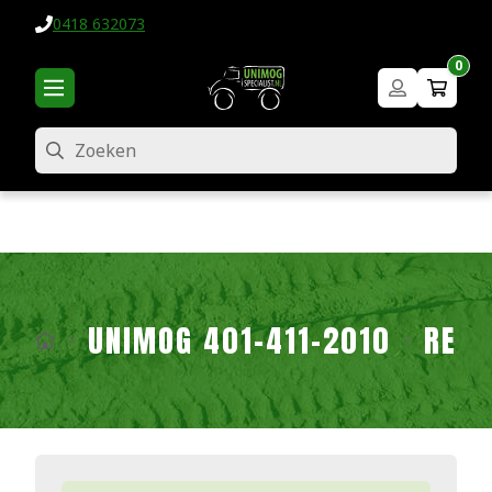
0418 632073
0
Zoeken
UNIMOG 401-411-2010
REM