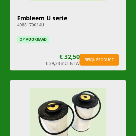
Embleem U serie
4088170014U
OP VOORRAAD
€ 32,50
BEKIJK PRODUCT
€ 39,33
incl. BTW