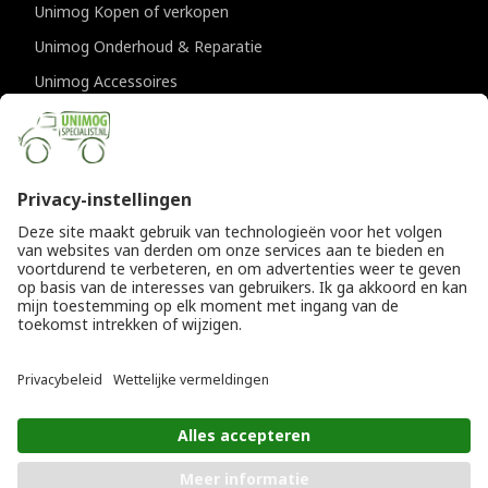
Unimog Kopen of verkopen
Unimog Onderhoud & Reparatie
Unimog Accessoires
Unimog APK-keuringen
CONTACTGEGEVENS
Unimogspecialist
Provincialeweg 94-98
5334 JK Velddriel
T
0418 632073
E
info@unimogspecialist.nl
KvK 85984531
© Copyright 2026
Algemene voorwaarden
|
Unimogspecialist
Privacyverklaring