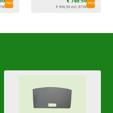
50
€ 749,50
EKIJK PRODUCT
BEKIJK PRODUCT
BTW
€ 906,90
incl. BTW