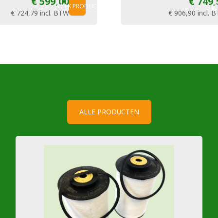
€ 599,00
€ 749,
BEKIJK PRODUCT
B
€ 724,79
incl. BTW
€ 906,90
incl. 
ALLE PRODUCTEN