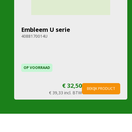
Embleem U serie
4088170014U
OP VOORRAAD
€ 32,50
BEKIJK PRODUCT
€ 39,33
incl. BTW