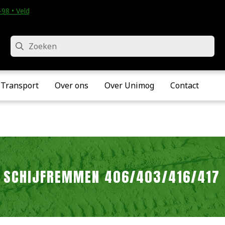
98 • Velddriel
Zoeken
Transport
Over ons
Over Unimog
Contact
SCHIJFREMMEN 406/403/416/417