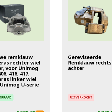
we remklauw
Gereviseerde
ras rechter wiel
Remklauw rechts
er, voor Unimog
achter
406, 416, 417,
ras linker wiel
 Unimog U-serie
ORRAAD
UITVERKOCHT