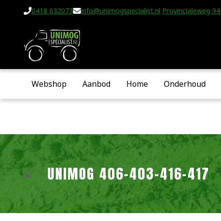
0418 632073
info@unimogspecialist.nl
Provincialeweg 94-
Webshop
Aanbod
Home
Onderhoud
UNIMOG 406-403-416-417