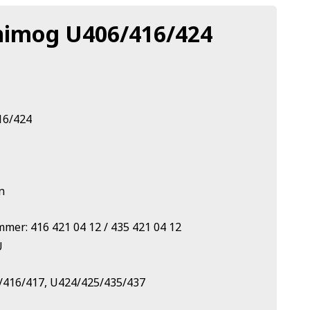
nimog U406/416/424
16/424
n
mmer: 416 421 04 12 / 435 421 04 12
U
/416/417, U424/425/435/437