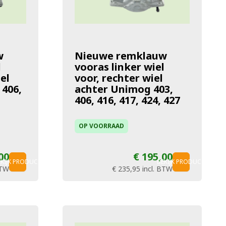
w
Nieuwe remklauw
l
vooras linker wiel
el
voor, rechter wiel
 406,
achter Unimog 403,
406, 416, 417, 424, 427
OP VOORRAAD
00
€ 195,00
EKIJK PRODUCT
BEKIJK PRODUCT
BTW
€ 235,95
incl. BTW