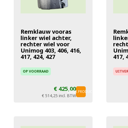
Remklauw vooras
Remk
linker wiel achter,
linke
rechter wiel voor
recht
Unimog 403, 406, 416,
Unimo
417, 424, 427
417, 
OP VOORRAAD
UITVE
€ 425,00
BEKIJK PRODUCT
€ 514,25
incl. BTW