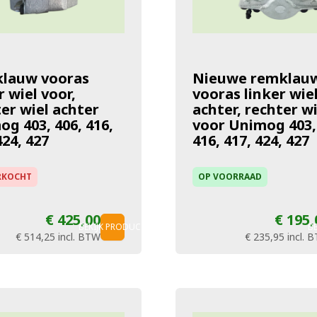
lauw vooras
Nieuwe remklau
r wiel voor,
vooras linker wie
er wiel achter
achter, rechter wi
g 403, 406, 416,
voor Unimog 403,
424, 427
416, 417, 424, 427
RKOCHT
OP VOORRAAD
€ 425,00
€ 195,
BEKIJK PRODUCT
B
€ 514,25
incl. BTW
€ 235,95
incl. 